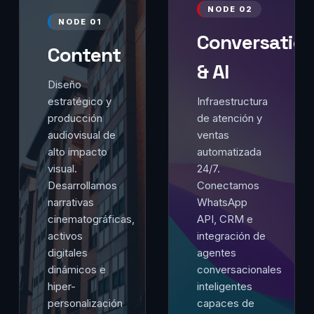
NODE 02
NODE 01
Conversation
Content
& AI
Diseño
estratégico y
Infraestructura
producción
de atención y
audiovisual de
ventas
alto impacto
automatizada
visual.
24/7.
Desarrollamos
Conectamos
narrativas
WhatsApp
cinematográficas,
API, CRM e
activos
integración de
digitales
agentes
dinámicos e
conversacionales
hiper-
inteligentes
personalización
capaces de