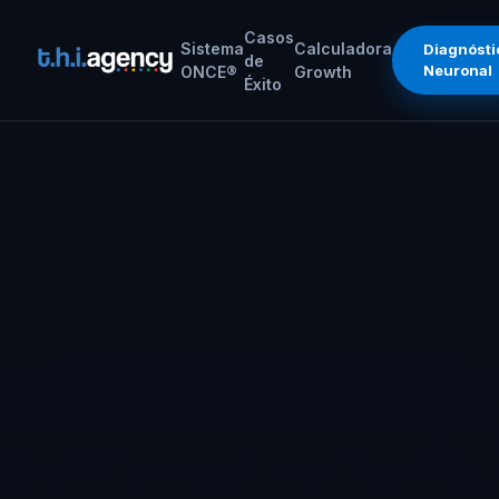
Casos
Sistema
Calculadora
Diagnósti
de
Neuronal
ONCE®
Growth
Éxito