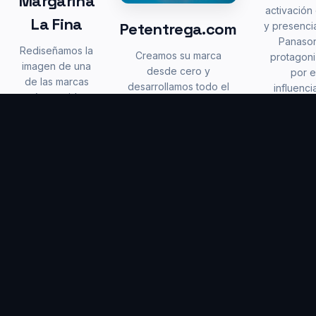
Margarina
activación 
La Fina
Petentrega.com
y presenci
Panason
Rediseñamos la
Creamos su marca
protagon
imagen de una
desde cero y
por e
de las marcas
desarrollamos todo el
influenci
más queridas
ecosistema digital: e-
Hassa
de Colombia y
commerce,
combina
lideramos una
automatizaciones,
entreteni
estrategia
campañas y fidelización.
en punt
integral que
Galardonados como
venta co
incluyó jingle,
Mejor Pyme eCommerce
juego inter
contenido
Panamá 2022.
digital, libro de
recetas y
conexión con
MasterChef.