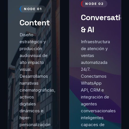
NODE 02
NODE 01
Conversation
Content
& AI
Diseño
estratégico y
Infraestructura
producción
de atención y
audiovisual de
ventas
alto impacto
automatizada
visual.
24/7.
Desarrollamos
Conectamos
narrativas
WhatsApp
cinematográficas,
API, CRM e
activos
integración de
digitales
agentes
dinámicos e
conversacionales
hiper-
inteligentes
personalización
capaces de