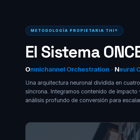
METODOLOGÍA PROPIETARIA THI®
El Sistema ONC
O
mnichannel Orchestration ·
N
eural 
Una arquitectura neuronal dividida en cuatr
síncrona. Integramos contenido de impacto vis
análisis profundo de conversión para escala