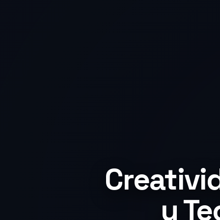
Creativi
y Te