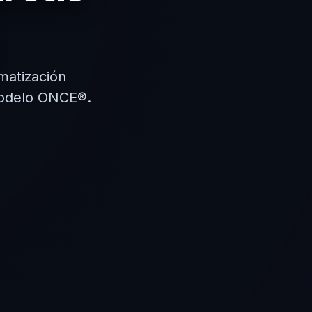
matización
 modelo ONCE®.