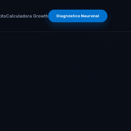
ito
Calculadora Growth
Diagnóstico Neuronal