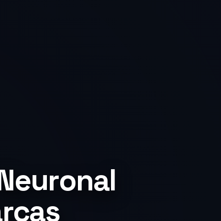
 Neuronal
arcas