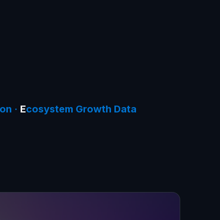
on ·
E
cosystem Growth Data