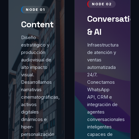
NODE 02
NODE 01
Conversation
Content
& AI
Diseño
estratégico y
Infraestructura
producción
de atención y
audiovisual de
ventas
alto impacto
automatizada
visual.
24/7.
Desarrollamos
Conectamos
narrativas
WhatsApp
cinematográficas,
API, CRM e
activos
integración de
digitales
agentes
dinámicos e
conversacionales
hiper-
inteligentes
personalización
capaces de