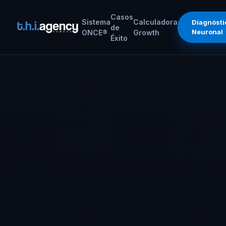
Casos
Sistema
Calculadora
Diagnósti
de
Neuronal
ONCE®
Growth
Éxito