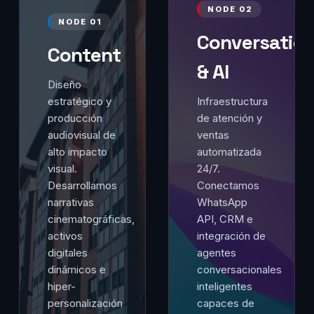
NODE 02
NODE 01
Conversation
Content
& AI
Diseño
estratégico y
Infraestructura
producción
de atención y
audiovisual de
ventas
alto impacto
automatizada
visual.
24/7.
Desarrollamos
Conectamos
narrativas
WhatsApp
cinematográficas,
API, CRM e
activos
integración de
digitales
agentes
dinámicos e
conversacionales
hiper-
inteligentes
personalización
capaces de