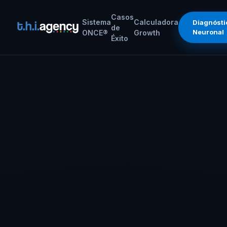
Casos
Sistema
Calculadora
Diagnósti
de
Neuronal
ONCE®
Growth
Éxito