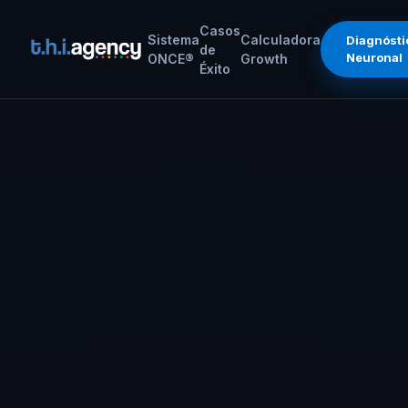
Casos
Sistema
Calculadora
Diagnósti
de
Neuronal
ONCE®
Growth
Éxito