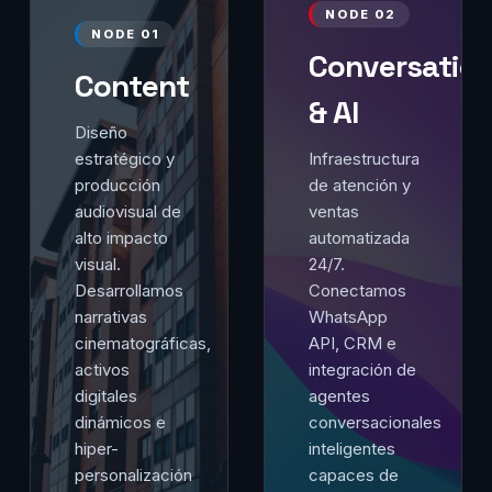
NODE 02
NODE 01
Conversation
Content
& AI
Diseño
estratégico y
Infraestructura
producción
de atención y
audiovisual de
ventas
alto impacto
automatizada
visual.
24/7.
Desarrollamos
Conectamos
narrativas
WhatsApp
cinematográficas,
API, CRM e
activos
integración de
digitales
agentes
dinámicos e
conversacionales
hiper-
inteligentes
personalización
capaces de