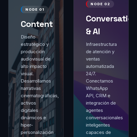
NODE 02
NODE 01
Conversation
Content
& AI
Diseño
estratégico y
Infraestructura
producción
de atención y
audiovisual de
ventas
alto impacto
automatizada
visual.
24/7.
Desarrollamos
Conectamos
narrativas
WhatsApp
cinematográficas,
API, CRM e
activos
integración de
digitales
agentes
dinámicos e
conversacionales
hiper-
inteligentes
personalización
capaces de