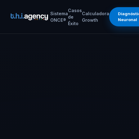
Casos
Sistema
Calculadora
Diagnósti
de
Neuronal
ONCE®
Growth
Éxito